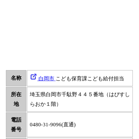
名称
白岡市
こども保育課こども給付担当
所在
埼玉県白岡市千駄野４４５番地（はぴすし
地
らおか１階）
電話
0480-31-9096(直通)
番号