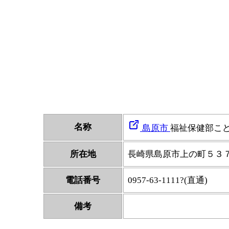
名称
島原市
福祉保健部こ
所在地
長崎県島原市上の町５３
電話番号
0957-63-1111?(直通)
備考