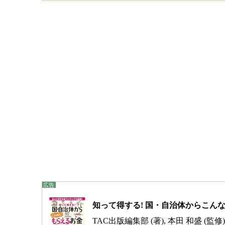
知って得する! 国・自治体からこんなに
TAC出版編集部 (著), 本田 和盛 (監