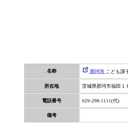
名称
那珂市
こども課
所在地
茨城県那珂市福田１
電話番号
029-298-1111(代)
備考