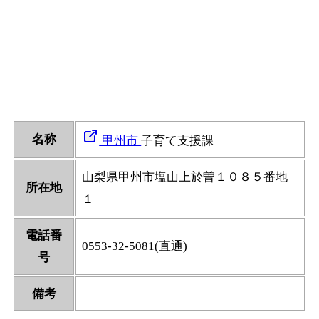
名称
甲州市
子育て支援課
山梨県甲州市塩山上於曽１０８５番地
所在地
１
電話番
0553-32-5081(直通)
号
備考