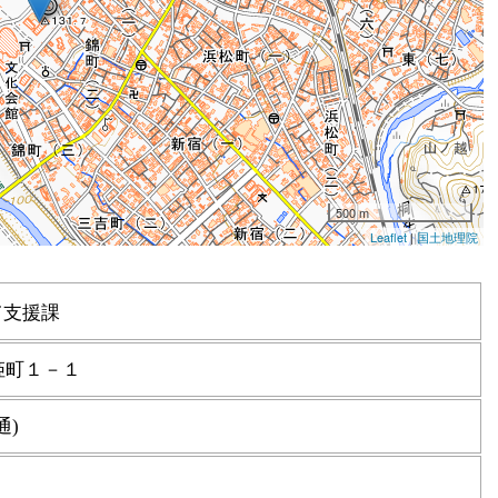
て支援課
姫町１－１
通)