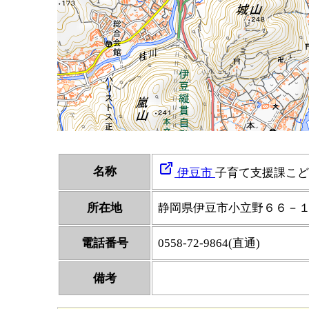
名称
伊豆市
子育て支援課こど
所在地
静岡県伊豆市小立野６６－
電話番号
0558-72-9864(直通)
備考