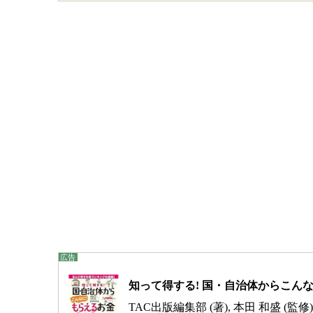
知って得する! 国・自治体からこんなに
TAC出版編集部 (著), 本田 和盛 (監