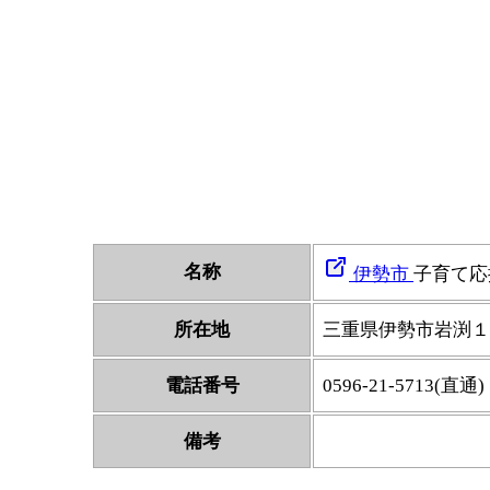
名称
伊勢市
子育て応
所在地
三重県伊勢市岩渕１
電話番号
0596-21-5713(直通)
備考