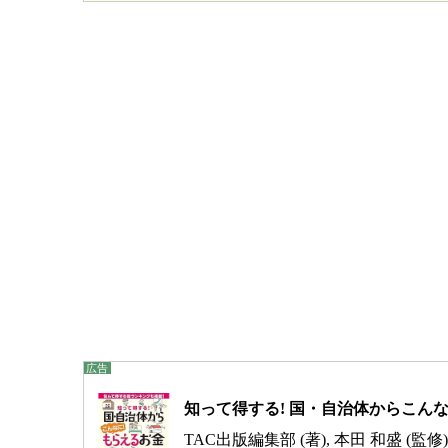
知って得する! 国・自治体からこんなに
TAC出版編集部 (著), 本田 和盛 (監