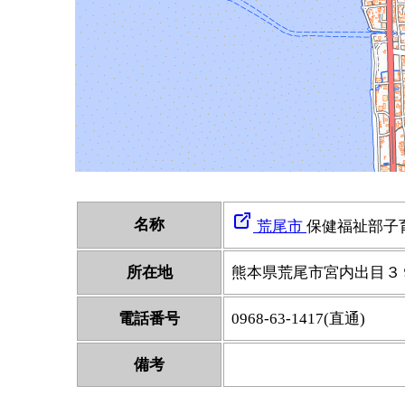
名称
荒尾市
保健福祉部子
所在地
熊本県荒尾市宮内出目３
電話番号
0968-63-1417(直通)
備考