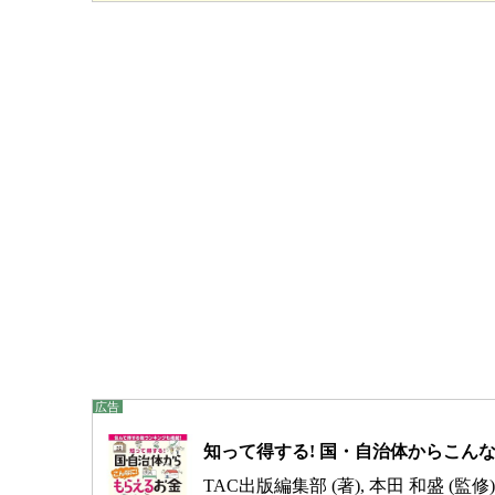
知って得する! 国・自治体からこんなに
TAC出版編集部 (著), 本田 和盛 (監