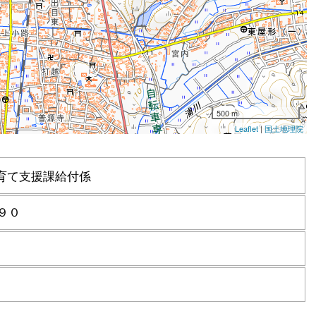
育て支援課給付係
９０